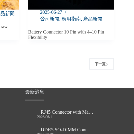
2025-06-27
產品新聞
公司新聞
,
應用指南
,
產品新聞
traw
Battery Connector 10 Pin with 4–10 Pin
Flexibility
下一頁
最新消息
RJ45 Connector with Magnetics Guide
2026-06-11
DDR5 SO-DIMM Connector Guide