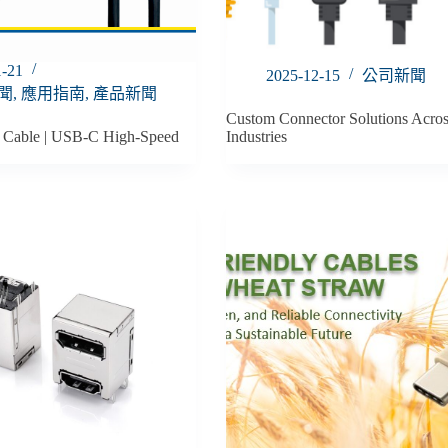
1-21
2025-12-15
公司新聞
聞
,
應用指南
,
產品新聞
Custom Connector Solutions Acros
4 Cable | USB-C High-Speed
Industries