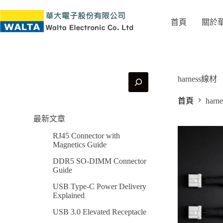
首頁
關於
harness線材
首頁
har
最新文章
RJ45 Connector with
Magnetics Guide
DDR5 SO-DIMM Connector
Guide
USB Type-C Power Delivery
Explained
USB 3.0 Elevated Receptacle