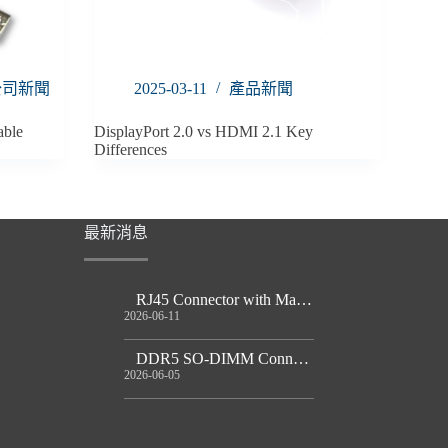
公司新聞
2025-03-11
產品新聞
able
DisplayPort 2.0 vs HDMI 2.1 Key
Differences
最新消息
RJ45 Connector with Magnetics Guide
2026-06-11
DDR5 SO-DIMM Connector Guide
2026-06-05