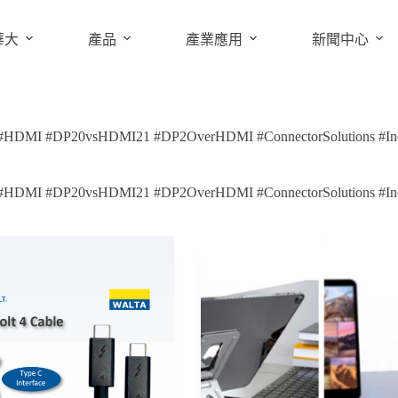
華大
產品
產業應用
新聞中心
 #HDMI #DP20vsHDMI21 #DP2OverHDMI #ConnectorSolutions #Indust
 #HDMI #DP20vsHDMI21 #DP2OverHDMI #ConnectorSolutions #Indust