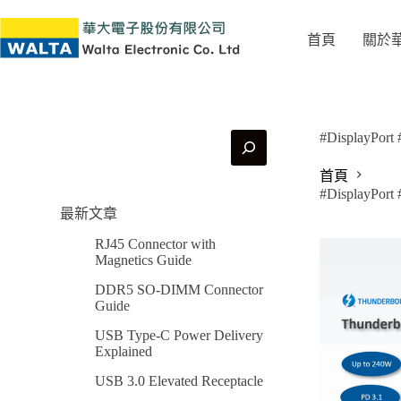
首頁
關於
#DisplayPort
首頁
#DisplayPort
最新文章
RJ45 Connector with
Magnetics Guide
DDR5 SO-DIMM Connector
Guide
USB Type-C Power Delivery
Explained
USB 3.0 Elevated Receptacle