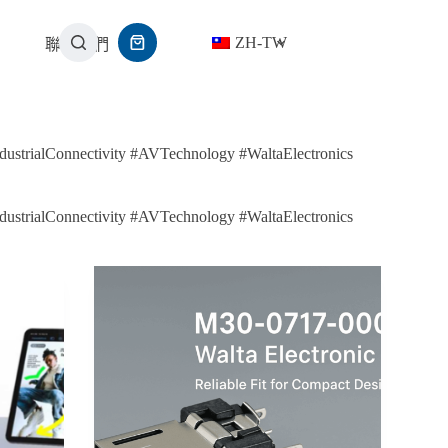
ZH-TW
聯繫我們
rialConnectivity #AVTechnology #WaltaElectronics
rialConnectivity #AVTechnology #WaltaElectronics