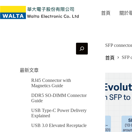
首頁
關於
SFP connecto
SFP 
首頁
最新文章
RJ45 Connector with
Magnetics Guide
DDR5 SO-DIMM Connector
Guide
USB Type-C Power Delivery
Explained
USB 3.0 Elevated Receptacle