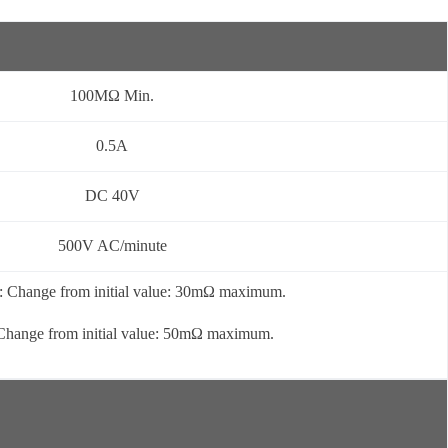
100MΩ Min.
0.5A
DC 40V
500V AC/minute
: Change from initial value: 30mΩ maximum.
 Change from initial value: 50mΩ maximum.