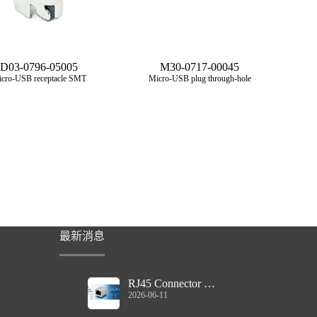
D03-0796-05005
M30-0717-00045
cro‑USB receptacle SMT
Micro‑USB plug through-hole
最新消息
RJ45 Connector with Magnetics Guide
2026-06-11