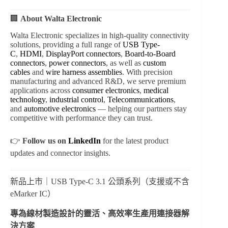
🏢
About Walta Electronic
Walta Electronic specializes in high-quality connectivity
solutions, providing a full range of
USB Type-
C
,
HDMI
,
DisplayPort connectors
,
Board-to-Board
connectors
,
power connectors
, as well as
custom
cables
and
wire harness assemblies
. With precision
manufacturing and advanced R&D, we serve premium
applications across
consumer electronics
,
medical
technology
,
industrial control
,
Telecommunications
,
and
automotive electronics
— helping our partners stay
competitive with performance they can trust.
👉
Follow us on
LinkedIn
for the latest product
updates and connector insights.
新品上市｜USB Type-C 3.1 公頭系列（支援或不含
eMarker IC）
專為線材製造設計的靈活、高效率生產用連接器解
決方案