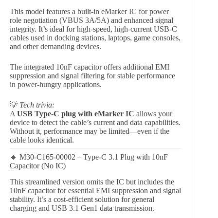
This model features a built-in eMarker IC for power
role negotiation (VBUS 3A/5A) and enhanced signal
integrity. It’s ideal for high-speed, high-current USB-C
cables used in docking stations, laptops, game consoles,
and other demanding devices.
The integrated 10nF capacitor offers additional EMI
suppression and signal filtering for stable performance
in power-hungry applications.
💡
Tech trivia:
A
USB Type-C plug with eMarker IC
allows your
device to detect the cable’s current and data capabilities.
Without it, performance may be limited—even if the
cable looks identical.
🔹 M30-C165-00002 – Type-C 3.1 Plug with 10nF
Capacitor (No IC)
This streamlined version omits the IC but includes the
10nF capacitor for essential EMI suppression and signal
stability. It’s a cost-efficient solution for general
charging and USB 3.1 Gen1 data transmission.