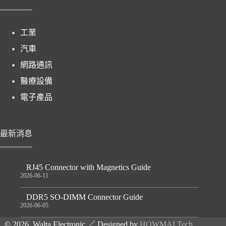
工業
汽車
網路通訊
醫療設備
電子產品
最新消息
RJ45 Connector with Magnetics Guide
2026-06-11
DDR5 SO-DIMM Connector Guide
2026-06-05
© 2026 Walta Electronic ／ Designed by
HOWMAI Tech
.