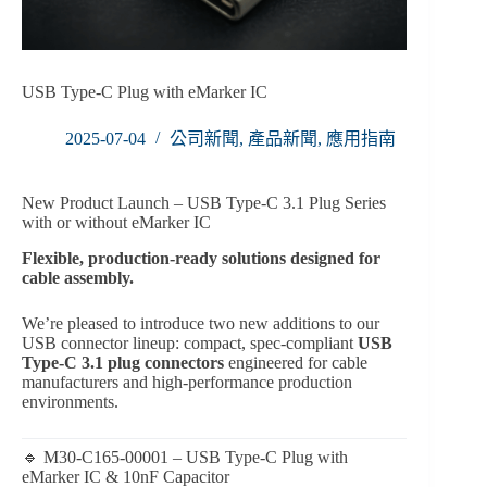
USB Type-C Plug with eMarker IC
2025-07-04
公司新聞
,
產品新聞
,
應用指南
New Product Launch – USB Type-C 3.1 Plug Series
with or without eMarker IC
Flexible, production-ready solutions designed for
cable assembly.
We’re pleased to introduce two new additions to our
USB connector lineup: compact, spec-compliant
USB
Type-C 3.1 plug connectors
engineered for cable
manufacturers and high-performance production
environments.
🔹 M30-C165-00001 – USB Type-C Plug with
eMarker IC & 10nF Capacitor