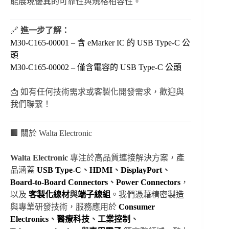
能展現優異的可靠性與規格相容性。
🔗
進一步了解：
M30-C165-00001 – 含 eMarker IC 的 USB Type-C 公
頭
M30-C165-00002 – 僅含電容的 USB Type-C 公頭
📩 如有任何技術需求或客製化開發需求，歡迎與
我們聯繫！
🏢 關於 Walta Electronic
Walta Electronic
專注於高品質連接解決方案，產
品涵蓋
USB Type-C
、
HDMI
、
DisplayPort
、
Board-to-Board Connectors
、
Power Connectors
，
以及
客製化線材
與
端子線組
。我們憑藉精密製造
與專業研發技術，服務應用於
Consumer
Electronics
、
醫療科技
、
工業控制
、