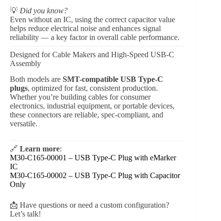
💡
Did you know?
Even without an IC, using the correct capacitor value
helps reduce electrical noise and enhances signal
reliability — a key factor in overall cable performance.
Designed for Cable Makers and High-Speed USB-C
Assembly
Both models are
SMT-compatible USB Type-C
plugs
, optimized for fast, consistent production.
Whether you’re building cables for consumer
electronics, industrial equipment, or portable devices,
these connectors are reliable, spec-compliant, and
versatile.
🔗
Learn more
:
M30-C165-00001 – USB Type-C Plug with eMarker
IC
M30-C165-00002 – USB Type-C Plug with Capacitor
Only
📩 Have questions or need a custom configuration?
Let’s talk!