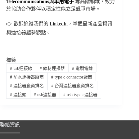
Telecommunications
與
車用電子
等高階領域，致力
於協助合作夥伴以穩定性能立足競爭市場。
👉 歡迎追蹤我們的
LinkedIn
，掌握最新產品資訊
與連接器趨勢觀點。
標籤
#
usb連接線
#
線材連接器
#
電纜電線
#
防水連接器廠商
#
type c connector廠商
#
連接器廠商排名
#
台灣連接器廠商排名
#
連接頭
#
usb連接器
#
usb type c連接器
聯絡資訊