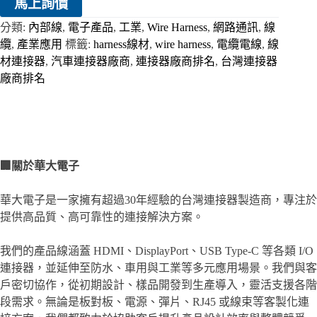
馬上詢價
分類:
內部線
,
電子產品
,
工業
,
Wire Harness
,
網路通訊
,
線
纜
,
產業應用
標籤:
harness線材
,
wire harness
,
電纜電線
,
線
材連接器
,
汽車連接器廠商
,
連接器廠商排名
,
台灣連接器
廠商排名
🏢
關於華大電子
華大電子是一家擁有超過30年經驗的台灣連接器製造商，專注於
提供高品質、高可靠性的連接解決方案。
我們的產品線涵蓋 HDMI、DisplayPort、USB Type-C 等各類 I/O
連接器，並延伸至防水、車用與工業等多元應用場景。我們與客
戶密切協作，從初期設計、樣品開發到生產導入，靈活支援各階
段需求。無論是板對板、電源、彈片、RJ45 或線束等客製化連