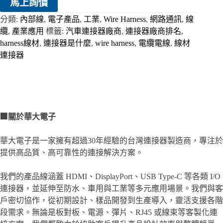
馬上詢價
分類:
內部線
,
電子產品
,
工業
,
Wire Harness
,
網路通訊
,
線
纜
,
產業應用
標籤:
汽車連接器廠商
,
連接器廠商排名
,
harness線材
,
連接器是什麼
,
wire harness
,
電纜電線
,
線材
連接器
🏢
關於華大電子
華大電子是一家擁有超過30年經驗的台灣連接器製造商，專注於
提供高品質、高可靠性的連接解決方案。
我們的產品線涵蓋 HDMI、DisplayPort、USB Type-C 等各類 I/O
連接器，並延伸至防水、車用與工業等多元應用場景。我們與客
戶密切協作，從初期設計、樣品開發到生產導入，靈活支援各階
段需求。無論是板對板、電源、彈片、RJ45 或線束等客製化連