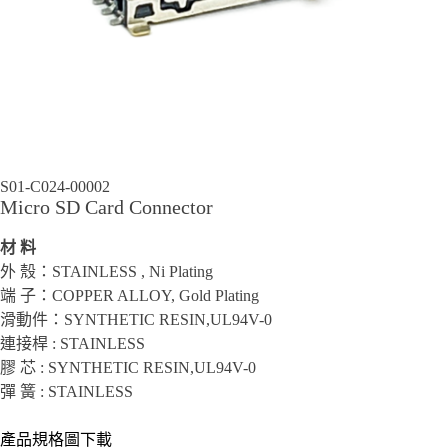
S01-C024-00002
Micro SD Card Connector
材 料
外 殼：STAINLESS , Ni Plating
端 子：COPPER ALLOY, Gold Plating
滑動件：SYNTHETIC RESIN,UL94V-0
連接桿 : STAINLESS
膠 芯 : SYNTHETIC RESIN,UL94V-0
彈 簧 : STAINLESS
產品規格圖下載