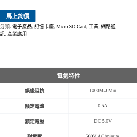
馬上詢價
分類:
電子產品
,
記憶卡座
,
Micro SD Card
,
工業
,
網路通
訊
,
產業應用
電氣特性
1000MΩ Min
絕緣阻抗
0.5A
額定電流
DC 5.0V
額定電壓
500V AC/minute.
耐電壓