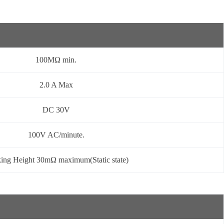
100MΩ min.
2.0 A Max
DC 30V
100V AC/minute.
ing Height 30mΩ maximum(Static state)