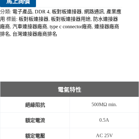
馬上詢價
分類:
電子產品
,
DDR 4
,
板對板連接器
,
網路通訊
,
產業應
用
標籤:
板對板連接器
,
板對板連接器用途
,
防水連接器
廠商
,
汽車連接器廠商
,
type c connector廠商
,
連接器廠商
排名
,
台灣連接器廠商排名
電氣特性
500MΩ min.
絕緣阻抗
0.5A
額定電流
AC 25V
額定電壓