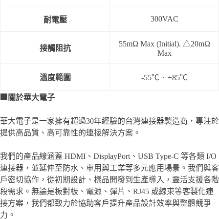
300VAC
耐電壓
55mΩ Max (Initial). △20mΩ
接觸阻抗
Max
溫度範圍
-55℃ ~ +85℃
🏢
關於華大電子
華大電子是一家擁有超過30年經驗的台灣連接器製造商，專注於
提供高品質、高可靠性的連接解決方案。
我們的產品線涵蓋 HDMI、DisplayPort、USB Type-C 等各類 I/O
連接器，並延伸至防水、車用與工業等多元應用場景。我們與客
戶密切協作，從初期設計、樣品開發到生產導入，靈活支援各階
段需求。無論是板對板、電源、彈片、RJ45 或線束等客製化連
接方案，我們都致力於協助客戶提升產品設計效率與整體競爭
力。