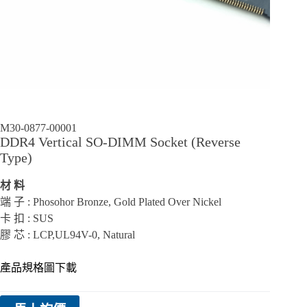
M30-0877-00001
DDR4 Vertical SO-DIMM Socket (Reverse
Type)
材 料
端 子 : Phosohor Bronze, Gold Plated Over Nickel
卡 扣 : SUS
膠 芯 : LCP,UL94V-0, Natural
產品規格圖下載