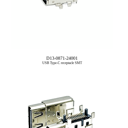
D13-0871-24001
USB Type‑C receptacle SMT