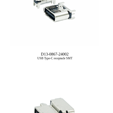
D13-0867-24002
USB Type‑C receptacle SMT