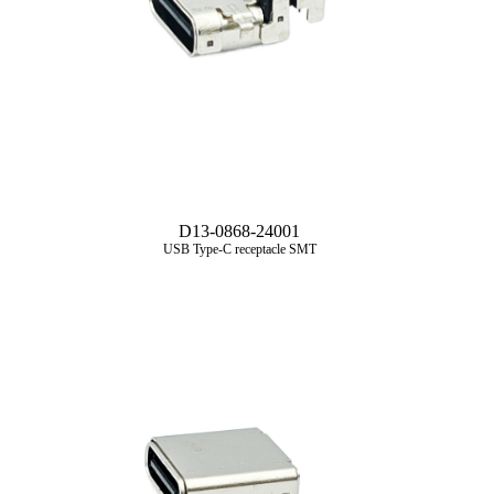
D13-0868-24001
USB Type‑C receptacle SMT