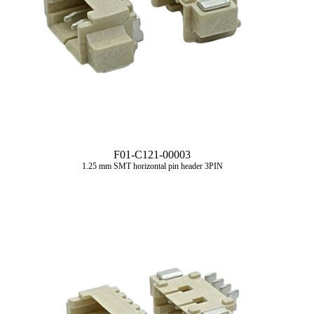
F01-C121-00003
1.25 mm SMT horizontal pin header 3PIN