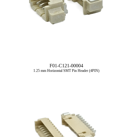
F01-C121-00004
1.25 mm Horizontal SMT Pin Header (4PIN)