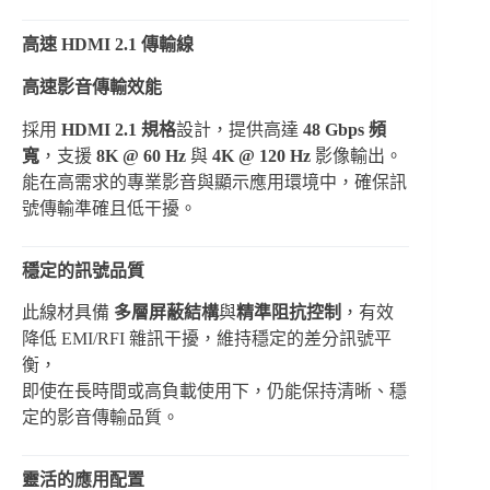
高速 HDMI 2.1 傳輸線
高速影音傳輸效能
採用
HDMI 2.1 規格
設計，提供高達
48 Gbps 頻
寬
，支援
8K @ 60 Hz
與
4K @ 120 Hz
影像輸出。
能在高需求的專業影音與顯示應用環境中，確保訊
號傳輸準確且低干擾。
穩定的訊號品質
此線材具備
多層屏蔽結構
與
精準阻抗控制
，有效
降低 EMI/RFI 雜訊干擾，維持穩定的差分訊號平
衡，
即使在長時間或高負載使用下，仍能保持清晰、穩
定的影音傳輸品質。
靈活的應用配置