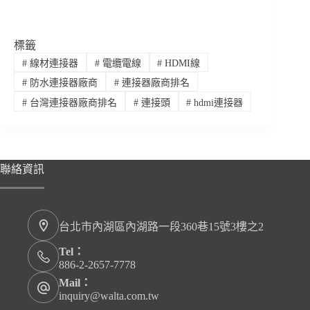
標籤
#
線材連接器
#
電纜電線
#
HDMI線
#
防水連接器廠商
#
連接器廠商排名
#
台灣連接器廠商排名
#
連接頭
#
hdmi連接器
聯絡資訊
台北市內湖區內湖路一段360巷15號3樓之2
Tel：
886-2-2657-7778
Mail：
inquiry@walta.com.tw