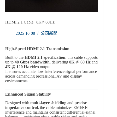
HDMI 2.1 Cable | 8K@60Hz
2025-10-08
公司新聞
High-Speed HDMI 2.1 Transmission
Built to the
HDMI 2.1 specification
, this cable supports
up to
48 Gbps bandwidth
, delivering
8K @ 60 Hz
and
4K @ 120 Hz
video output.
It ensures accurate, low-interference signal performance
across demanding professional AV and display
environments.
Enhanced Signal Stability
Designed with
multi-layer shielding
and
precise
impedance control
, the cable minimizes EMI/RFI
interference and maintains consistent differential-signal
balance — achieving clear, stable video and audio