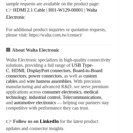
sample requests are available on the product page:
👉
HDMI 2.1 Cable | H01-W129-00001 | Walta
Electronic
For additional product inquiries or quotation requests,
please visit: https://walta.com.tw/contact/
🏢
About Walta Electronic
Walta Electronic specializes in high-quality connectivity
solutions, providing a full range of
USB Type-
C
,
HDMI
,
DisplayPort connectors
,
Board-to-Board
connectors
,
power connectors
, as well as
custom
cables
and
wire harness assemblies
. With precision
manufacturing and advanced R&D, we serve premium
applications across
consumer electronics
,
medical
technology
,
industrial control
,
Telecommunications
,
and
automotive electronics
— helping our partners stay
competitive with performance they can trust.
👉
Follow us on
LinkedIn
for the latest product
updates and connector insights.